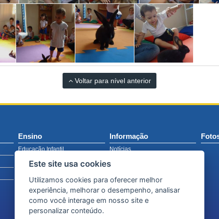
Voltar para nível anterior
Ensino
Informação
Foto
Educação Infantil
Notícias
Ensino Fundamental
Avisos
Este site usa cookies
Ensino Médio
Calendário Acadêmico PDF
Utilizamos cookies para oferecer melhor
Horário de Aula
experiência, melhorar o desempenho, analisar
Material Escolar 2026
como você interage em nosso site e
personalizar conteúdo.
Plantão de Matemática